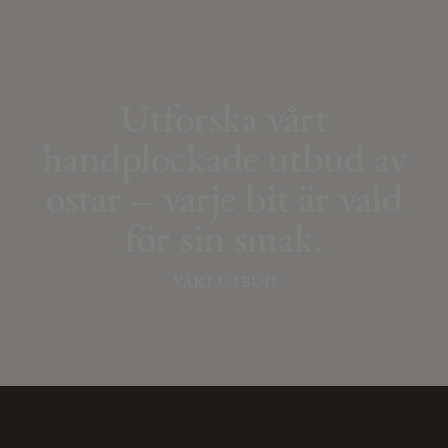
Utforska vårt
handplockade utbud av
ostar – varje bit är vald
för sin smak.
VÅRT UTBUD