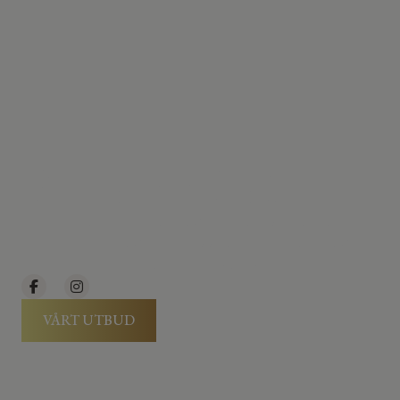
Vi älskar Ost
Välkomna in till oss och dela vår passion för
delikatesser och låt er uppleva alla de dofter och
smaker som en riktig ostbutik har.
VÅRT UTBUD