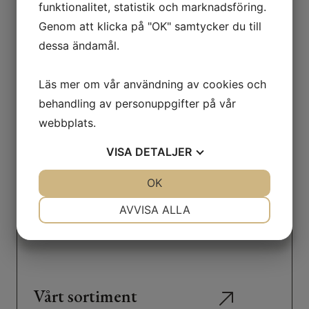
funktionalitet, statistik och marknadsföring.
Vi gör både ostbrickor till större sällskap och
mindre osttallrikar, klart att äta.
Genom att klicka på "OK" samtycker du till
dessa ändamål.
Läs mer om vår användning av cookies och
behandling av personuppgifter på vår
webbplats.
VISA
DETALJER
JA
NEJ
OK
JA
NEJ
NÖDVÄNDIG
INSTÄLLNINGAR
AVVISA ALLA
JA
NEJ
JA
NEJ
MARKNADSFÖRING
STATISTIK
Vårt sortiment