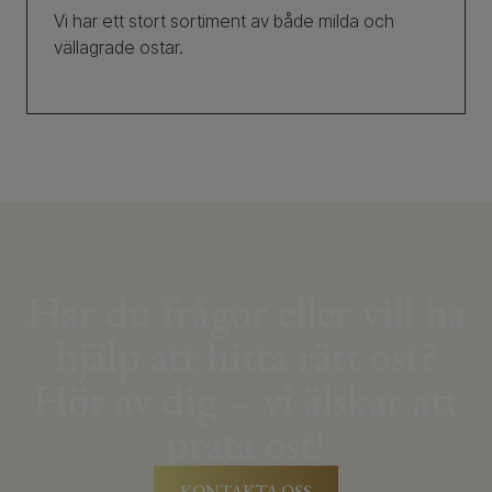
Vi har ett stort sortiment av både milda och
vällagrade ostar.
Har du frågor eller vill ha
hjälp att hitta rätt ost?
Hör av dig – vi älskar att
prata ost!
KONTAKTA OSS