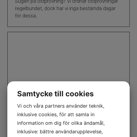
Sugen på ostprovning? Vi ordnar ostprovningar
regelbundet, dock har vi inga bestämda dagar
för dessa.
Samtycke till cookies
Vi och våra partners använder teknik,
inklusive cookies, för att samla in
information om dig för olika ändamål,
Ostbrickor & osttallrikar
inklusive: bättre användarupplevelse,