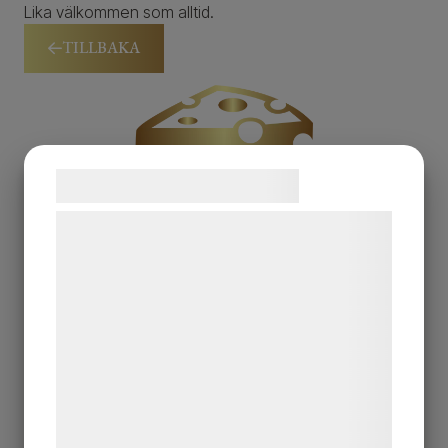
Lika välkommen som alltid.
TILLBAKA
Samtykke til cookies
Vi og vores samarbejdspartnere bruger
teknologier, herunder cookies, til at
indsamle oplysninger om dig til forskellige
formål, herunder: Tilpasning af annoncering,
bedre brugeroplevelse, funktionalitet,
statistik og marketing. Disse oplysninger
kan blive delt med annoncerings- og
analysepartnere, som kan kombinere dem